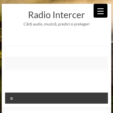
Skip
to
Radio Intercer
content
Cărți audio, muzică, predici si prelegeri
Meniu