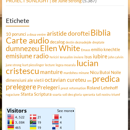
PROIECT SUNLIGHT | de June Strong
(5.387)
Etichete
Biblia
aristide doroftei
10 porunci
a doua venire
Carte audio
decalog
destin
deznadejde
dreptate
Ellen White
dumnezeu
emilio knechtle
Emaus
emisiune radio
iubire
isus
fericiri
Ierusalim
inviere
john calvin
lucian
june strong
kurt piesslinger
lecture
legea moarala
cristescu
mantuire
Nicu Butoi
Noile
mardoheu
minune
predica
octavian cureteu
dimensiuni ale vietii
om
prelegere
Prelegeri
Roland Lehnhoff
preot
reformation
Sfanta Scriptura
rugaciune
soarta
soli deo gloria
speranta
tatl nostru
triumf