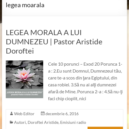
legea moarala
LEGEA MORALA A LUI
DUMNEZEU | Pastor Aristide
Doroftei
Cele 10 porunci – Exod 20 Porunca 1-
a : 2.Eu sunt Domnul, Dumnezeul tău,
care te-a scos din ţara Egiptului, din
casa robiei. 3.Să nu ai alţi dumnezei
afară de Mine. Porunca 2-a : 4.Să nu-ţi
faci chip cioplit, nici
Web Editor
decembrie 6, 2016
Autori
,
Doroftei Aristide
,
Emisiuni radio