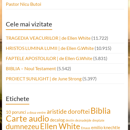
Pastor Nicu Butoi
Cele mai vizitate
TRAGEDIA VEACURILOR | de Ellen White
(11.722)
HRISTOS LUMINA LUMII | de Ellen G.White
(10.915)
FAPTELE APOSTOLILOR | de Ellen G.White
(5.831)
BIBLIA – Noul Testament
(5.542)
PROIECT SUNLIGHT | de June Strong
(5.397)
Etichete
Biblia
aristide doroftei
10 porunci
a doua venire
Carte audio
decalog
destin
deznadejde
dreptate
Ellen White
dumnezeu
emilio knechtle
Emaus