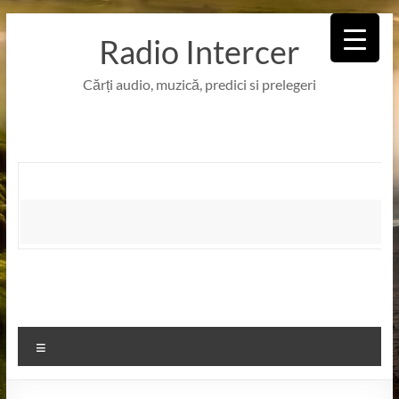
Skip
to
Radio Intercer
content
Cărți audio, muzică, predici si prelegeri
Meniu