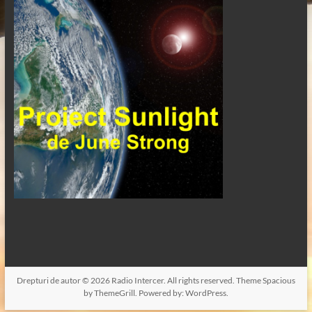
Drepturi de autor © 2026
Radio Intercer
. All rights reserved. Theme
Spacious
by ThemeGrill. Powered by:
WordPress
.