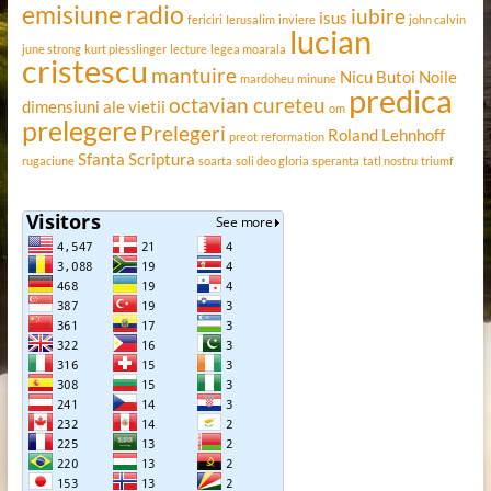
emisiune radio
iubire
isus
fericiri
Ierusalim
inviere
john calvin
lucian
june strong
kurt piesslinger
lecture
legea moarala
cristescu
mantuire
Nicu Butoi
Noile
mardoheu
minune
predica
octavian cureteu
dimensiuni ale vietii
om
prelegere
Prelegeri
Roland Lehnhoff
preot
reformation
Sfanta Scriptura
rugaciune
soarta
soli deo gloria
speranta
tatl nostru
triumf