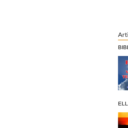
Art
BIB
ELL