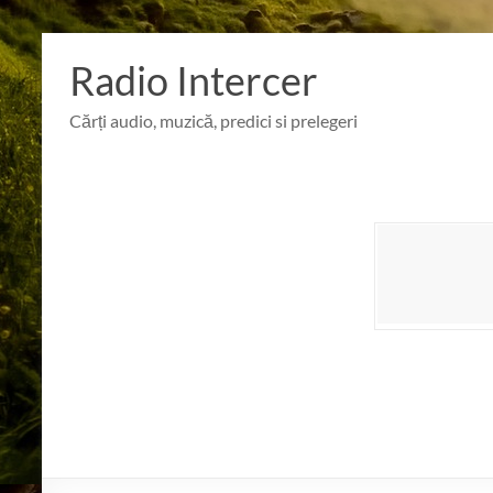
Skip
to
Radio Intercer
content
Cărți audio, muzică, predici si prelegeri