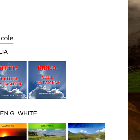
icole
LIA
EN G. WHITE