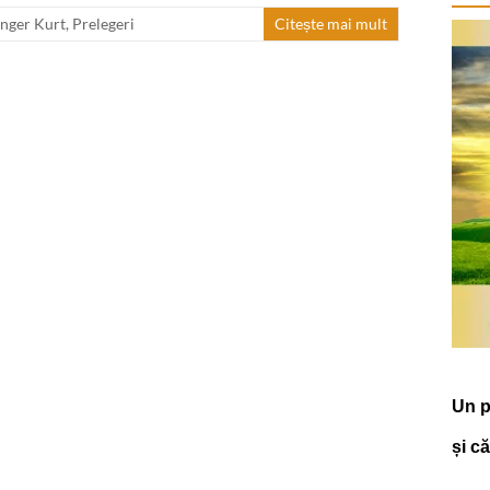
inger Kurt
,
Prelegeri
Citește mai mult
Un p
și c