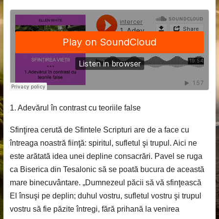
1. Adevărul în contrast cu teoriile false
Sfinţirea cerută de Sfintele Scripturi are de a face cu
întreaga noastră fiinţă: spiritul, sufletul şi trupul. Aici ne
este arătată idea unei depline consacrări. Pavel se ruga
ca Biserica din Tesalonic să se poată bucura de această
mare binecuvântare. „Dumnezeul păcii să vă sfinţească
El însuşi pe deplin; duhul vostru, sufletul vostru şi trupul
vostru să fie păzite întregi, fără prihană la venirea