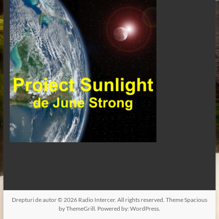
Drepturi de autor © 2026
Radio Intercer
. All rights reserved. Theme
Spacious
by ThemeGrill. Powered by:
WordPress
.