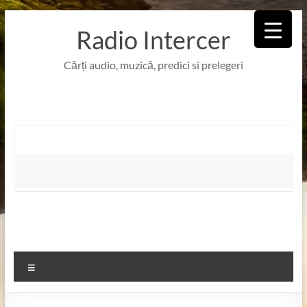
Skip
to
Radio Intercer
content
Cărți audio, muzică, predici si prelegeri
Meniu