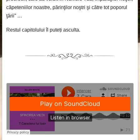
căpeteniilor noastre, părinţilor noştri şi către tot poporul
ţării” …
Restul capitolului îl puteți asculta.