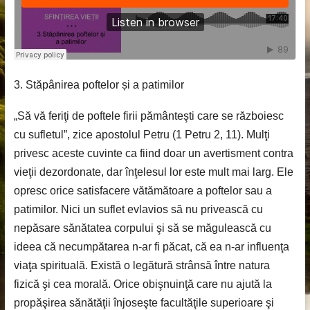
3. Stăpânirea poftelor și a patimilor
„Să vă feriţi de poftele firii pământeşti care se războiesc
cu sufletul”, zice apostolul Petru (1 Petru 2, 11). Mulţi
privesc aceste cuvinte ca fiind doar un avertisment contra
vieţii dezordonate, dar înţelesul lor este mult mai larg. Ele
opresc orice satisfacere vătămătoare a poftelor sau a
patimilor. Nici un suflet evlavios să nu privească cu
nepăsare sănătatea corpului şi să se măgulească cu
ideea că necumpătarea n-ar fi păcat, că ea n-ar influenţa
viaţa spirituală. Există o legătură strânsă între natura
fizică şi cea morală. Orice obişnuinţă care nu ajută la
propăşirea sănătăţii înjoseşte facultăţile superioare şi