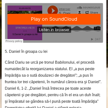
5. Daniel în groapa cu lei
Când Dariu se urcă pe tronul Babilonului, el procedă
numaidecât la reorganizarea statului. El „a pus peste
împărăţia sa o sută douăzeci de dregători”; „a pus în
fruntea lor trei căpetenii, în numărul cărora era şi Daniel”.
Daniel 6, 1-2. „Daniel însă întrecea pe toate aceste
căpetenii şi pe dregători, pentru că în el era un duh înalt;
şi împăratul se gândea să-l pună peste toată împărăţia”
Demnitatea oferită lui Daniel a stârnit gelozia