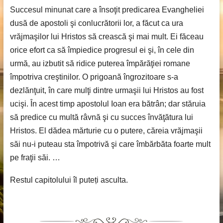
Succesul minunat care a însoţit predicarea Evangheliei
dusă de apostoli şi conlucrătorii lor, a făcut ca ura
vrăjmaşilor lui Hristos să crească şi mai mult. Ei făceau
orice efort ca să împiedice progresul ei şi, în cele din
urmă, au izbutit să ridice puterea împărăţiei romane
împotriva creştinilor. O prigoană îngrozitoare s-a
dezlănţuit, în care mulţi dintre urmaşii lui Hristos au fost
ucişi. În acest timp apostolul Ioan era bătrân; dar stăruia
să predice cu multă râvnă şi cu succes învăţătura lui
Hristos. El dădea mărturie cu o putere, căreia vrăjmaşii
săi nu-i puteau sta împotrivă şi care îmbărbăta foarte mult
pe fraţii săi. …
Restul capitolului îl puteți asculta.