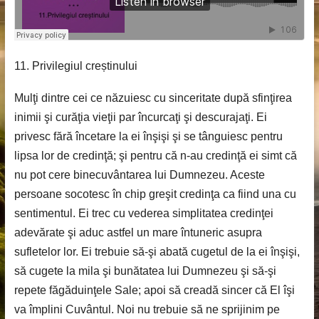
11. Privilegiul creștinului
Mulţi dintre cei ce năzuiesc cu sinceritate după sfinţirea
inimii şi curăţia vieţii par încurcaţi şi descurajaţi. Ei
privesc fără încetare la ei înşişi şi se tânguiesc pentru
lipsa lor de credinţă; şi pentru că n-au credinţă ei simt că
nu pot cere binecuvântarea lui Dumnezeu. Aceste
persoane socotesc în chip greşit credinţa ca fiind una cu
sentimentul. Ei trec cu vederea simplitatea credinţei
adevărate şi aduc astfel un mare întuneric asupra
sufletelor lor. Ei trebuie să-şi abată cugetul de la ei înşişi,
să cugete la mila şi bunătatea lui Dumnezeu şi să-şi
repete făgăduinţele Sale; apoi să creadă sincer că El îşi
va împlini Cuvântul. Noi nu trebuie să ne sprijinim pe