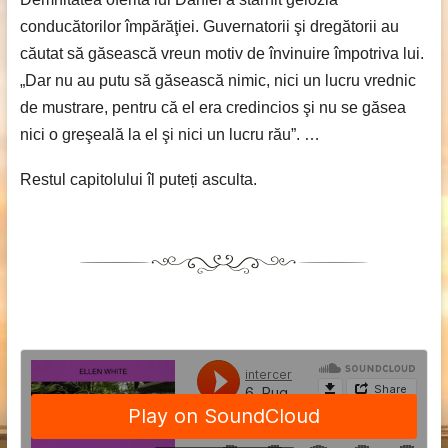
conducătorilor împărăţiei. Guvernatorii şi dregătorii au
căutat să găsească vreun motiv de învinuire împotriva lui.
„Dar nu au putu să găsească nimic, nici un lucru vrednic
de mustrare, pentru că el era credincios şi nu se găsea
nici o greşeală la el şi nici un lucru rău”. …
Restul capitolului îl puteți asculta.