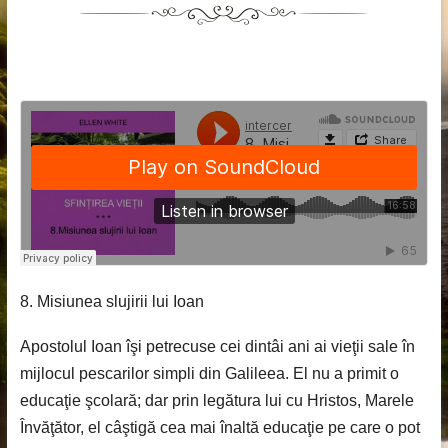
8. Misiunea slujirii lui Ioan
Apostolul Ioan îşi petrecuse cei dintâi ani ai vieţii sale în
mijlocul pescarilor simpli din Galileea. El nu a primit o
educaţie şcolară; dar prin legătura lui cu Hristos, Marele
Învăţător, el câştigă cea mai înaltă educaţie pe care o pot