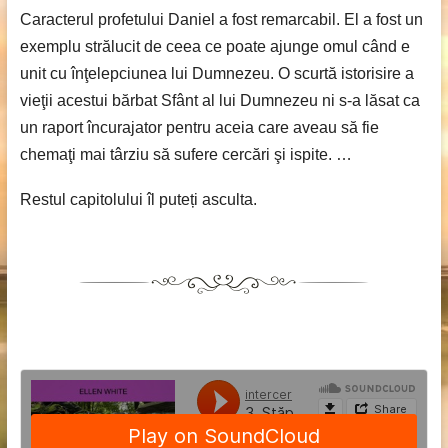
Caracterul profetului Daniel a fost remarcabil. El a fost un
exemplu strălucit de ceea ce poate ajunge omul când e
unit cu înţelepciunea lui Dumnezeu. O scurtă istorisire a
vieţii acestui bărbat Sfânt al lui Dumnezeu ni s-a lăsat ca
un raport încurajator pentru aceia care aveau să fie
chemaţi mai târziu să sufere cercări şi ispite. …
Restul capitolului îl puteți asculta.