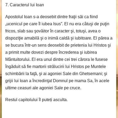
7. Caracterul lui Ioan
Apostolul Ioan s-a deosebit dintre fraţii săi ca fiind
„ucenicul pe care îl iubea Isus”. El nu era câtuşi de puţin
fricos, slab sau şovăitor în caracter şi, totuşi, avea o
dispoziţie amabilă şi o inimă caldă şi iubitoare. El părea a
se bucura într-un sens deosebit de prietenia lui Hristos şi
a primit multe dovezi despre încrederea şi iubirea
Mântuitorului. El era unul dintre cei trei cărora le fusese
îngăduit să fie martorii strălucirii lui Hristos pe Muntele
schimbării la faţă, şi ai agoniei Sale din Ghetsemani; şi
grijii lui Ioan a încredinţat Domnul pe mama Sa, în acele
ultime ceasuri ale agoniei Sale pe cruce.
Restul capitolului îl puteți asculta.