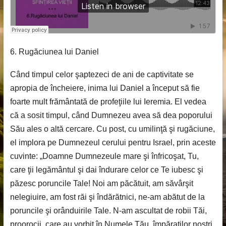
6. Rugăciunea lui Daniel
Când timpul celor şaptezeci de ani de captivitate se
apropia de încheiere, inima lui Daniel a început să fie
foarte mult frământată de profeţiile lui Ieremia. El vedea
că a sosit timpul, când Dumnezeu avea să dea poporului
Său ales o altă cercare. Cu post, cu umilinţă şi rugăciune,
el implora pe Dumnezeul cerului pentru Israel, prin aceste
cuvinte: „Doamne Dumnezeule mare şi înfricoşat, Tu,
care ţii legământul şi dai îndurare celor ce Te iubesc şi
păzesc poruncile Tale! Noi am păcătuit, am săvârşit
nelegiuire, am fost răi şi îndărătnici, ne-am abătut de la
poruncile şi orânduirile Tale. N-am ascultat de robii Tăi,
proorocii, care au vorbit în Numele Tău, împăraţilor noştri,