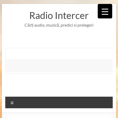
Skip
to
Radio Intercer
content
Cărți audio, muzică, predici si prelegeri
Meniu