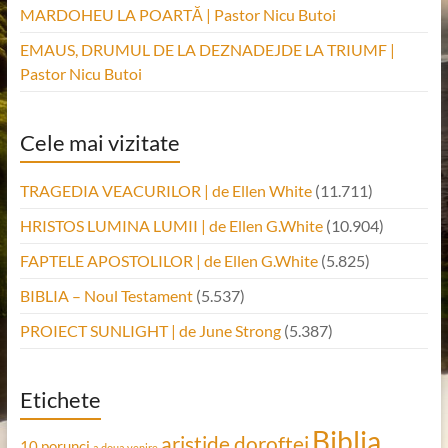
MARDOHEU LA POARTĂ | Pastor Nicu Butoi
EMAUS, DRUMUL DE LA DEZNADEJDE LA TRIUMF |
Pastor Nicu Butoi
Cele mai vizitate
TRAGEDIA VEACURILOR | de Ellen White
(11.711)
HRISTOS LUMINA LUMII | de Ellen G.White
(10.904)
FAPTELE APOSTOLILOR | de Ellen G.White
(5.825)
BIBLIA – Noul Testament
(5.537)
PROIECT SUNLIGHT | de June Strong
(5.387)
Etichete
Biblia
aristide doroftei
10 porunci
a doua venire