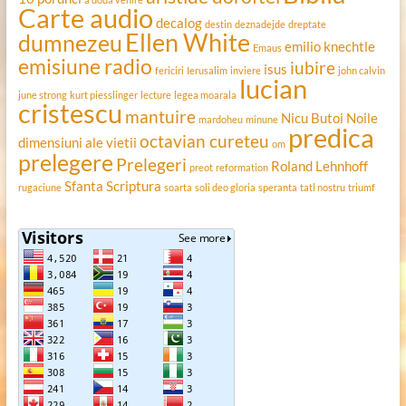
Carte audio
decalog
destin
deznadejde
dreptate
Ellen White
dumnezeu
emilio knechtle
Emaus
emisiune radio
iubire
isus
fericiri
Ierusalim
inviere
john calvin
lucian
june strong
kurt piesslinger
lecture
legea moarala
cristescu
mantuire
Nicu Butoi
Noile
mardoheu
minune
predica
octavian cureteu
dimensiuni ale vietii
om
prelegere
Prelegeri
Roland Lehnhoff
preot
reformation
Sfanta Scriptura
rugaciune
soarta
soli deo gloria
speranta
tatl nostru
triumf