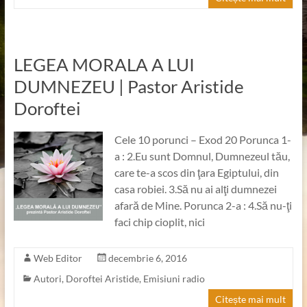
LEGEA MORALA A LUI
DUMNEZEU | Pastor Aristide
Doroftei
Cele 10 porunci – Exod 20 Porunca 1-
a : 2.Eu sunt Domnul, Dumnezeul tău,
care te-a scos din ţara Egiptului, din
casa robiei. 3.Să nu ai alţi dumnezei
afară de Mine. Porunca 2-a : 4.Să nu-ţi
faci chip cioplit, nici
Web Editor
decembrie 6, 2016
Autori
,
Doroftei Aristide
,
Emisiuni radio
Citește mai mult