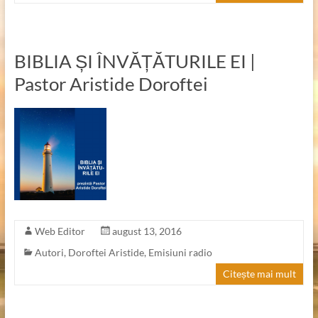
BIBLIA ȘI ÎNVĂȚĂTURILE EI |
Pastor Aristide Doroftei
Web Editor
august 13, 2016
Autori
,
Doroftei Aristide
,
Emisiuni radio
Citește mai mult