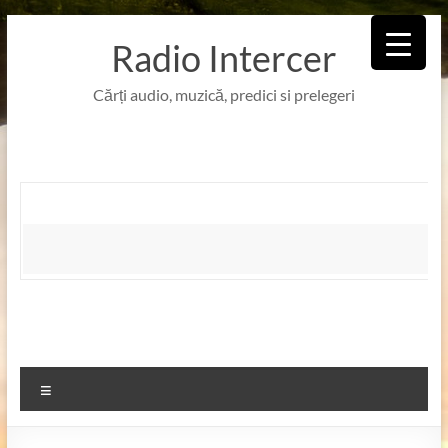
Skip
to
Radio Intercer
content
Cărți audio, muzică, predici si prelegeri
Meniu