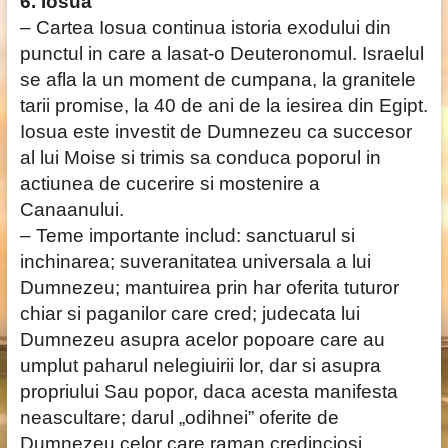
6. Iosua
– Cartea Iosua continua istoria exodului din
punctul in care a lasat-o Deuteronomul. Israelul
se afla la un moment de cumpana, la granitele
tarii promise, la 40 de ani de la iesirea din Egipt.
Iosua este investit de Dumnezeu ca succesor
al lui Moise si trimis sa conduca poporul in
actiunea de cucerire si mostenire a
Canaanului.
– Teme importante includ: sanctuarul si
inchinarea; suveranitatea universala a lui
Dumnezeu; mantuirea prin har oferita tuturor
chiar si paganilor care cred; judecata lui
Dumnezeu asupra acelor popoare care au
umplut paharul nelegiuirii lor, dar si asupra
propriului Sau popor, daca acesta manifesta
neascultare; darul „odihnei” oferite de
Dumnezeu celor care raman credinciosi