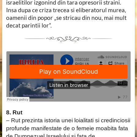
israelitilor izgonind din tara opresorii straini.
Insa dupa ce criza trecea si eliberatorul murea,
oamenii din popor „se stricau din nou, mai mult
decat parintii lor”.
8. Rut
– Rut prezinta istoria unei loialitati si credinciosii
profunde manifestate de o femeie moabita fata
de Dumnezuel Israelului si fata de