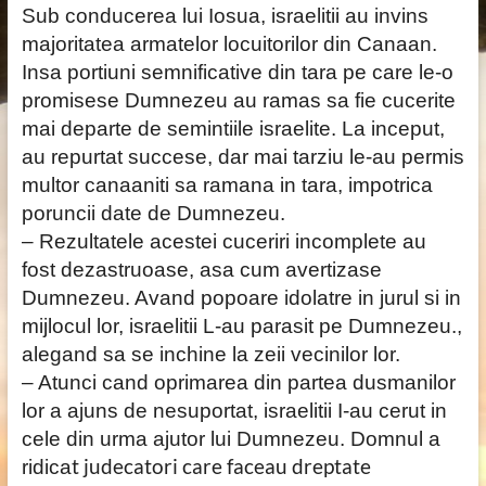
Sub conducerea lui Iosua, israelitii au invins
majoritatea armatelor locuitorilor din Canaan.
Insa portiuni semnificative din tara pe care le-o
promisese Dumnezeu au ramas sa fie cucerite
mai departe de semintiile israelite. La inceput,
au repurtat succese, dar mai tarziu le-au permis
multor canaaniti sa ramana in tara, impotrica
poruncii date de Dumnezeu.
– Rezultatele acestei cuceriri incomplete au
fost dezastruoase, asa cum avertizase
Dumnezeu. Avand popoare idolatre in jurul si in
mijlocul lor, israelitii L-au parasit pe Dumnezeu.,
alegand sa se inchine la zeii vecinilor lor.
– Atunci cand oprimarea din partea dusmanilor
lor a ajuns de nesuportat, israelitii I-au cerut in
cele din urma ajutor lui Dumnezeu. Domnul a
t judecatori care faceau dreptate
ridica