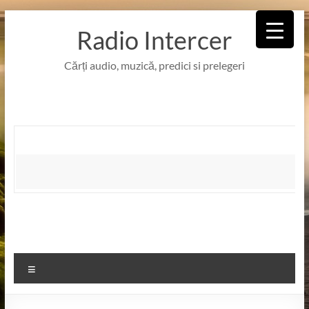
Skip
to
Radio Intercer
content
Cărți audio, muzică, predici si prelegeri
Meniu