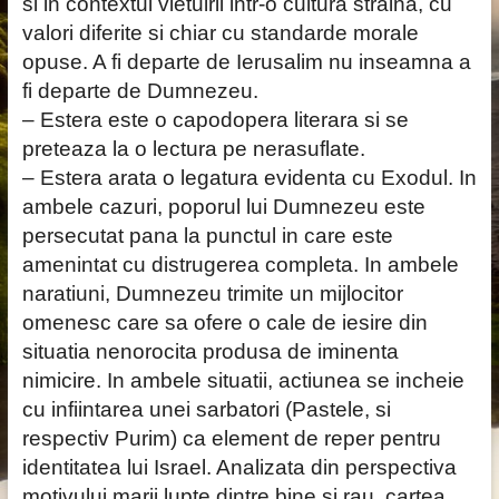
si in contextul vietuirii intr-o cultura straina, cu
valori diferite si chiar cu standarde morale
opuse. A fi departe de Ierusalim nu inseamna a
fi departe de Dumnezeu.
– Estera este o capodopera literara si se
preteaza la o lectura pe nerasuflate.
– Estera arata o legatura evidenta cu Exodul. In
ambele cazuri, poporul lui Dumnezeu este
persecutat pana la punctul in care este
amenintat cu distrugerea completa. In ambele
naratiuni, Dumnezeu trimite un mijlocitor
omenesc care sa ofere o cale de iesire din
situatia nenorocita produsa de iminenta
nimicire. In ambele situatii, actiunea se incheie
cu infiintarea unei sarbatori (Pastele, si
respectiv Purim) ca element de reper pentru
identitatea lui Israel. Analizata din perspectiva
motivului marii lupte dintre bine si rau, cartea