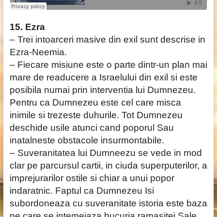
15. Ezra
– Trei intoarceri masive din exil sunt descrise in
Ezra-Neemia.
– Fiecare misiune este o parte dintr-un plan mai
mare de readucere a Israelului din exil si este
posibila numai prin interventia lui Dumnezeu.
Pentru ca Dumnezeu este cel care misca
inimile si trezeste duhurile. Tot Dumnezeu
deschide usile atunci cand poporul Sau
inatalneste obstacole insurmontabile.
– Suveranitatea lui Dumneezu se vede in mod
clar pe parcursul cartii, in ciuda superputerilor, a
imprejurarilor ostile si chiar a unui popor
indaratnic. Faptul ca Dumnezeu Isi
subordoneaza cu suveranitate istoria este baza
pe care se intemeiaza bucuria ramasitei Sale.