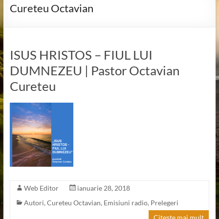
Cureteu Octavian
ISUS HRISTOS – FIUL LUI
DUMNEZEU | Pastor Octavian
Cureteu
Web Editor
ianuarie 28, 2018
Autori
,
Cureteu Octavian
,
Emisiuni radio
,
Prelegeri
Citește mai mult