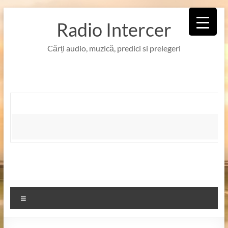
Skip
to
Radio Intercer
content
Cărți audio, muzică, predici si prelegeri
Meniu