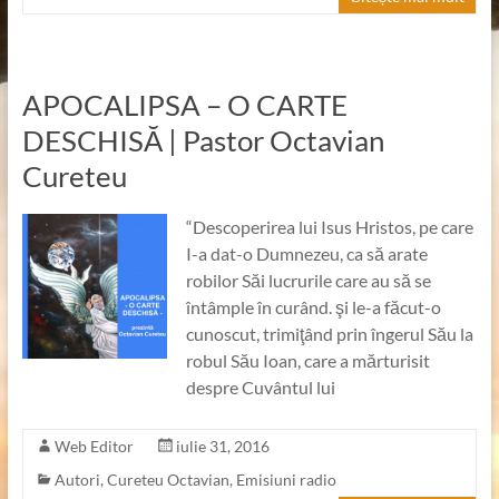
APOCALIPSA – O CARTE
DESCHISĂ | Pastor Octavian
Cureteu
“Descoperirea lui Isus Hristos, pe care
I-a dat-o Dumnezeu, ca să arate
robilor Săi lucrurile care au să se
întâmple în curând. şi le-a făcut-o
cunoscut, trimiţând prin îngerul Său la
robul Său Ioan, care a mărturisit
despre Cuvântul lui
Web Editor
iulie 31, 2016
Autori
,
Cureteu Octavian
,
Emisiuni radio