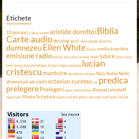
Etichete
Biblia
aristide doroftei
10 porunci
a doua venire
Carte audio
decalog
destin
deznadejde
dreptate
Ellen White
dumnezeu
emilio knechtle
Emaus
emisiune radio
iubire
isus
fericiri
Ierusalim
inviere
john calvin
lucian
june strong
kurt piesslinger
lecture
legea moarala
cristescu
mantuire
Nicu Butoi
Noile
mardoheu
minune
predica
octavian cureteu
dimensiuni ale vietii
om
prelegere
Prelegeri
Roland Lehnhoff
preot
reformation
Sfanta Scriptura
rugaciune
soarta
soli deo gloria
speranta
tatl nostru
triumf