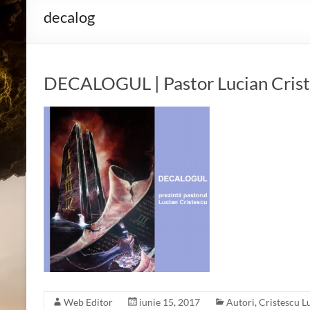
decalog
DECALOGUL | Pastor Lucian Cris
Web Editor
iunie 15, 2017
Autori
,
Cristescu L