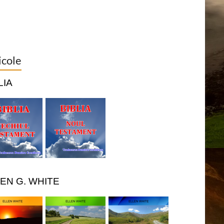
icole
LIA
EN G. WHITE