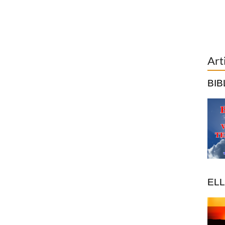
Art
BIB
ELL