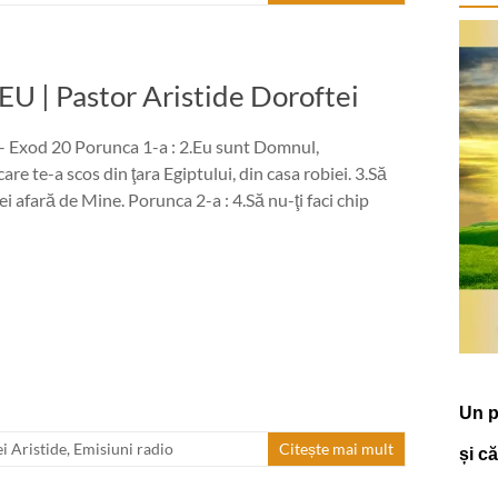
 Pastor Aristide Doroftei
– Exod 20 Porunca 1-a : 2.Eu sunt Domnul,
re te-a scos din ţara Egiptului, din casa robiei. 3.Să
ei afară de Mine. Porunca 2-a : 4.Să nu-ţi faci chip
Un p
i Aristide
,
Emisiuni radio
Citește mai mult
și c