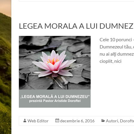
LEGEA MORALA A LUI DUMNEZEU |
Cele 10 porunci 
Dumnezeul tău, ca
nu ai alţi dumnez
cioplit, nici
Web Editor
decembrie 6, 2016
Autori
,
Dorofte