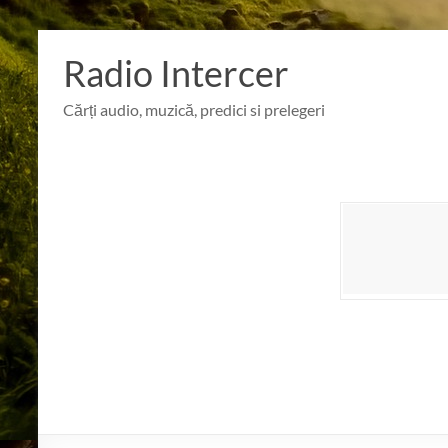
Skip
to
Radio Intercer
content
Cărți audio, muzică, predici si prelegeri