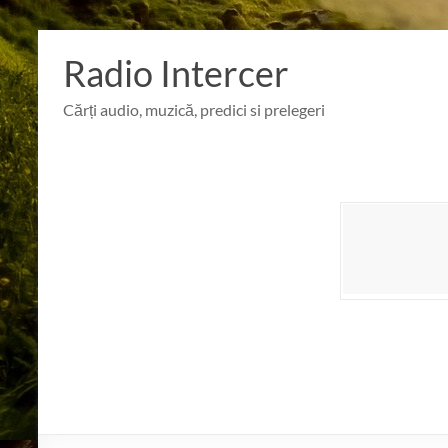
Skip
to
Radio Intercer
content
Cărți audio, muzică, predici si prelegeri