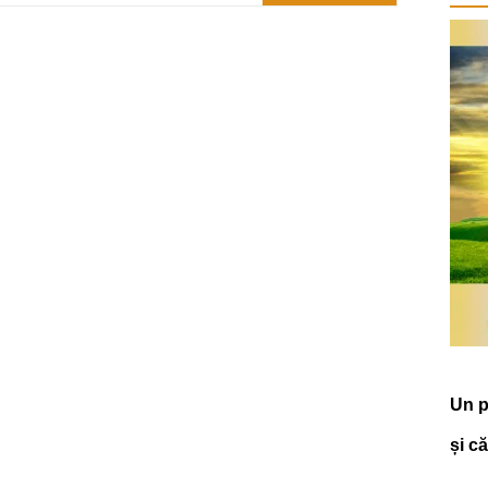
Un p
și c