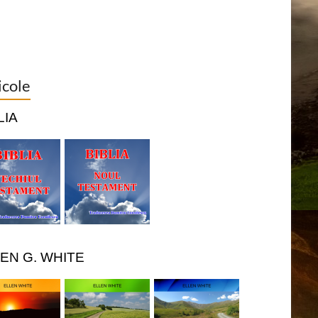
icole
LIA
EN G. WHITE