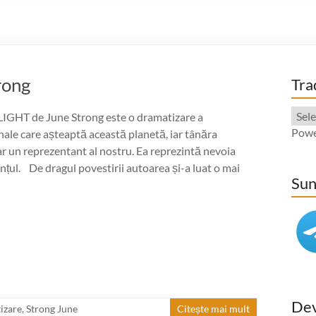
rong
Tra
HT de June Strong este o dramatizare a
Powe
nale care așteaptă această planetă, iar tânăra
ar un reprezentant al nostru. Ea reprezintă nevoia
nțul. De dragul povestirii autoarea și-a luat o mai
Sun
Dev
izare
,
Strong June
Citește mai mult