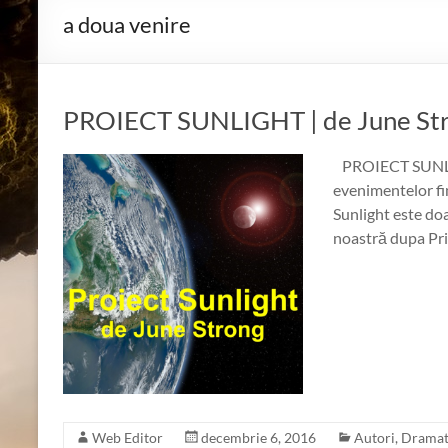
a doua venire
PROIECT SUNLIGHT | de June St
PROIECT SUNLIG
evenimentelor fi
Sunlight este do
noastră dupa Pri
Web Editor
decembrie 6, 2016
Autori
,
Dramat