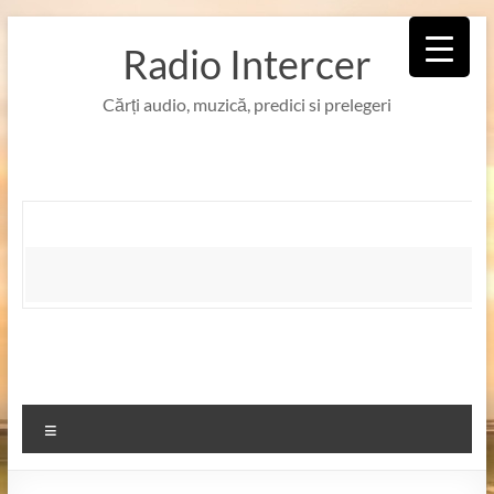
Skip
to
Radio Intercer
content
Cărți audio, muzică, predici si prelegeri
Meniu