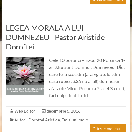
LEGEA MORALA A LUI
DUMNEZEU | Pastor Aristide
Doroftei
Cele 10 porunci – Exod 20 Porunca 1-
a : 2.Eu sunt Domnul, Dumnezeul tău,
care te-a scos din ţara Egiptului, din
casa robiei. 3.Să nu ai alţi dumnezei
afară de Mine. Porunca 2-a : 4.Să nu-ţi
faci chip cioplit, nici
Web Editor
decembrie 6, 2016
Autori
,
Doroftei Aristide
,
Emisiuni radio
Citește mai mult