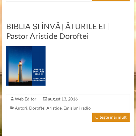
BIBLIA ȘI ÎNVĂȚĂTURILE EI |
Pastor Aristide Doroftei
Web Editor
august 13, 2016
Autori
,
Doroftei Aristide
,
Emisiuni radio
Citește mai mult