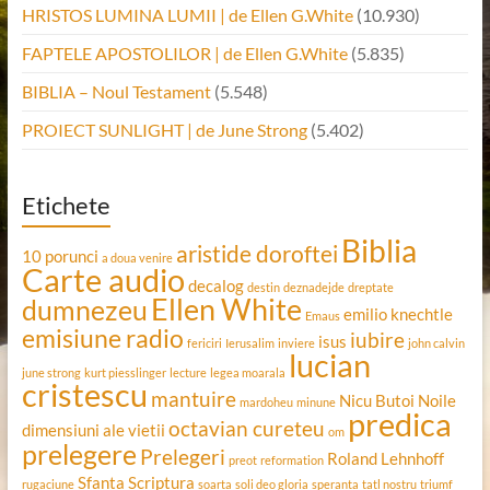
HRISTOS LUMINA LUMII | de Ellen G.White
(10.930)
FAPTELE APOSTOLILOR | de Ellen G.White
(5.835)
BIBLIA – Noul Testament
(5.548)
PROIECT SUNLIGHT | de June Strong
(5.402)
Etichete
Biblia
aristide doroftei
10 porunci
a doua venire
Carte audio
decalog
destin
deznadejde
dreptate
Ellen White
dumnezeu
emilio knechtle
Emaus
emisiune radio
iubire
isus
fericiri
Ierusalim
inviere
john calvin
lucian
june strong
kurt piesslinger
lecture
legea moarala
cristescu
mantuire
Nicu Butoi
Noile
mardoheu
minune
predica
octavian cureteu
dimensiuni ale vietii
om
prelegere
Prelegeri
Roland Lehnhoff
preot
reformation
Sfanta Scriptura
rugaciune
soarta
soli deo gloria
speranta
tatl nostru
triumf