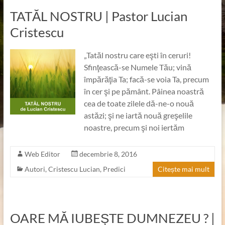
TATĂL NOSTRU | Pastor Lucian
Cristescu
„Tatăl nostru care eşti în ceruri!
Sfinţească-se Numele Tău; vină
împărăţia Ta; facă-se voia Ta, precum
în cer şi pe pământ. Pâinea noastră
cea de toate zilele dă-ne-o nouă
astăzi; şi ne iartă nouă greşelile
noastre, precum şi noi iertăm
Web Editor
decembrie 8, 2016
Autori
,
Cristescu Lucian
,
Predici
Citește mai mult
OARE MĂ IUBEȘTE DUMNEZEU ? |