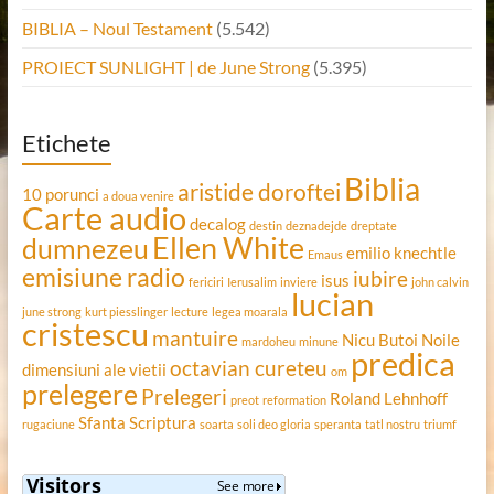
BIBLIA – Noul Testament
(5.542)
PROIECT SUNLIGHT | de June Strong
(5.395)
Etichete
Biblia
aristide doroftei
10 porunci
a doua venire
Carte audio
decalog
destin
deznadejde
dreptate
Ellen White
dumnezeu
emilio knechtle
Emaus
emisiune radio
iubire
isus
fericiri
Ierusalim
inviere
john calvin
lucian
june strong
kurt piesslinger
lecture
legea moarala
cristescu
mantuire
Nicu Butoi
Noile
mardoheu
minune
predica
octavian cureteu
dimensiuni ale vietii
om
prelegere
Prelegeri
Roland Lehnhoff
preot
reformation
Sfanta Scriptura
rugaciune
soarta
soli deo gloria
speranta
tatl nostru
triumf