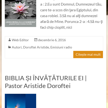
a : 2.Eu sunt Domnul, Dumnezeul tău,
care te-a scos din ţara Egiptului, din
casa robiei. 3.Să nu ai alţi dumnezei
afară de Mine. Porunca 2-a : 4.Să nu-ţi
faci chip cioplit, nici
Web Editor
decembrie 6, 2016
Autori
,
Doroftei Aristide
,
Emisiuni radio
Citește mai mult
BIBLIA ȘI ÎNVĂȚĂTURILE EI |
Pastor Aristide Doroftei