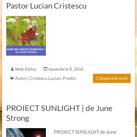
Pastor Lucian Cristescu
Web Editor
decembrie 8, 2016
Autori
,
Cristescu Lucian
,
Predici
Citește mai mult
PROIECT SUNLIGHT | de June
Strong
PROIECT SUNLIGHT de June