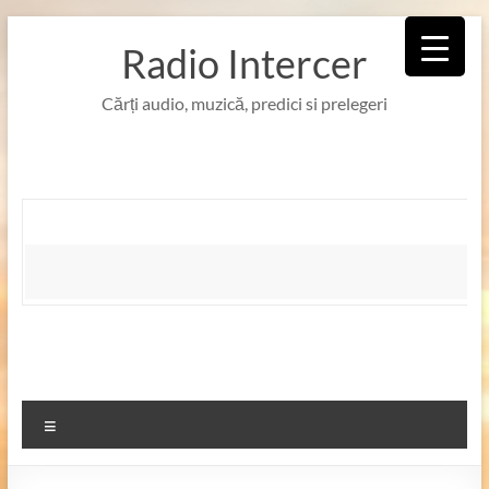
Skip
to
Radio Intercer
content
Cărți audio, muzică, predici si prelegeri
Meniu