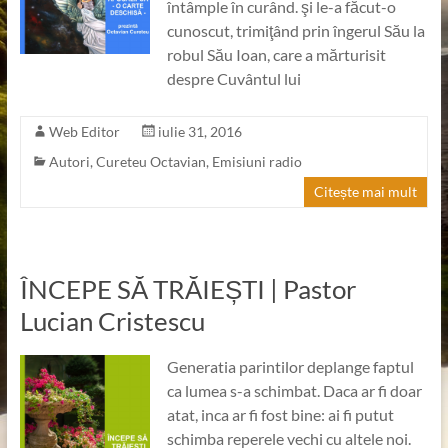
întâmple în curând. şi le-a făcut-o
cunoscut, trimiţând prin îngerul Său la
robul Său Ioan, care a mărturisit
despre Cuvântul lui
Web Editor
iulie 31, 2016
Autori
,
Cureteu Octavian
,
Emisiuni radio
Citește mai mult
ÎNCEPE SĂ TRĂIEȘTI | Pastor
Lucian Cristescu
Generatia parintilor deplange faptul
ca lumea s-a schimbat. Daca ar fi doar
atat, inca ar fi fost bine: ai fi putut
schimba reperele vechi cu altele noi.