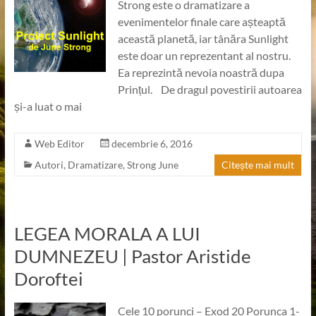
Strong este o dramatizare a
evenimentelor finale care așteaptă
această planetă, iar tânăra Sunlight
este doar un reprezentant al nostru.
Ea reprezintă nevoia noastră dupa
Prințul. De dragul povestirii autoarea
și-a luat o mai
Web Editor
decembrie 6, 2016
Autori
,
Dramatizare
,
Strong June
Citește mai mult
LEGEA MORALA A LUI
DUMNEZEU | Pastor Aristide
Doroftei
Cele 10 porunci – Exod 20 Porunca 1-